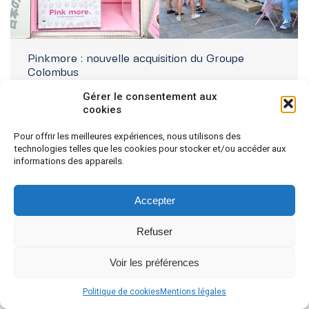
Pinkmore : nouvelle acquisition du Groupe
Colombus
actualités
Par
Admin
5 juillet 2023
Gérer le consentement aux
cookies
Pinkmore : nouvelle acquisition du Groupe Colombus
Asset Management :Groupe Colombus poursuit sa
stratégie d’acquisition de commerces de proximité en
Pour offrir les meilleures expériences, nous utilisons des
technologies telles que les cookies pour stocker et/ou accéder aux
plein cœur de Paris, au 2 rue des Halles à Châtelet.
informations des appareils.
Après d’importants travaux de rénovation, saluons
l’arrivée dans notre portefeuille d’actifs de Pinkmore, un
glacier artisanal et salon de thé japonais qui fait
Accepter
l’unanimité…
Refuser
© GROUPE COLOMBUS 2022
footer
Voir les préférences
Politique de cookies
Mentions légales